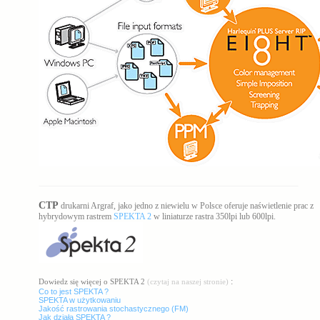
CTP
drukarni Argraf, jako jedno z niewielu w Polsce oferuje naświetlenie prac z
hybrydowym rastrem
SPEKTA 2
w liniaturze rastra 350lpi lub 600lpi.
:
Dowiedz się więcej o SPEKTA 2
(czytaj na naszej stronie)
Co to jest SPEKTA ?
SPEKTA w użytkowaniu
Jakość rastrowania stochastycznego (FM)
Jak działa SPEKTA ?