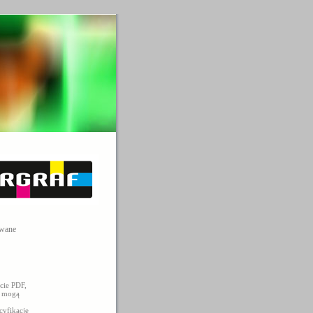
owane
cie PDF,
e mogą
cyfikację