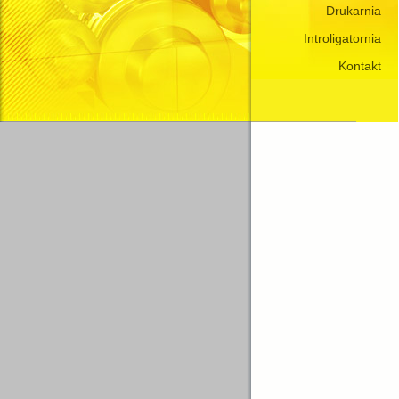
Drukarnia
Introligatornia
Kontakt