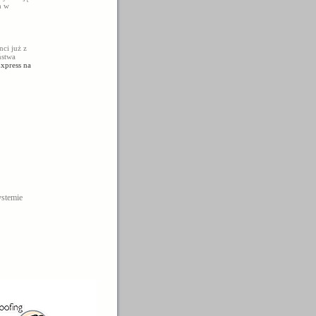
h w
ci już z
ństwa
xpress na
stemie