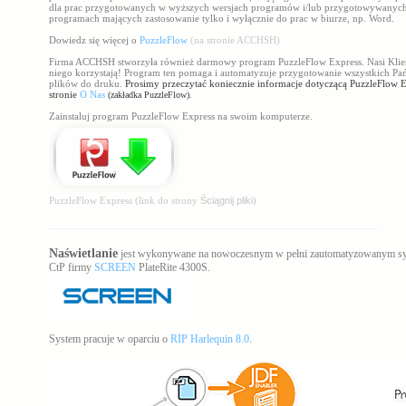
dla prac przygotowanych w wyższych wersjach programów i/lub przygotowywanyc
programach mających zastosowanie tylko i wyłącznie do prac w biurze, np. Word.
Dowiedz się więcej o
PuzzleFlow
(na stronie ACCHSH)
Firma ACCHSH stworzyła również darmowy program PuzzleFlow Express. Nasi Klien
niego korzystają! Program ten pomaga i automatyzuje przygotowanie wszystkich Pa
plików do druku.
Prosimy przeczytać koniecznie informacje dotyczącą PuzzleFlow E
stronie
O Nas
(zakładka PuzzleFlow).
Zainstaluj program PuzzleFlow Express na swoim komputerze.
PuzzleFlow Express (link do strony
Ściągnij pliki
)
Naświetlanie
jest wykonywane na nowoczesnym w pełni zautomatyzowanym sy
CtP firmy
SCREEN
PlateRite 4300S.
System pracuje w oparciu o
RIP Harlequin 8.0
.