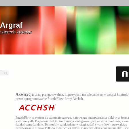
 Argraf
 czterech kolorów.
Akwizycja
prac, przygotowalnia, impozycja, i naświetlanie są w całości kontrol
przez oprogramowanie PuzzleFlow firmy Acchsh.
PuzzleFlow to system do automatycznego, natywnego przetwarzania plików w forma
stworzony dla Prepressu. Jest to kombinacja zintegrowanych ze soba modułów, któr
działać samodzielnie. Te moduły są układane w ciągi zadań (workflow), pozwalając
przetwarzanie plików PDF do możliwości RIP-a, mającego określone parametry i spe