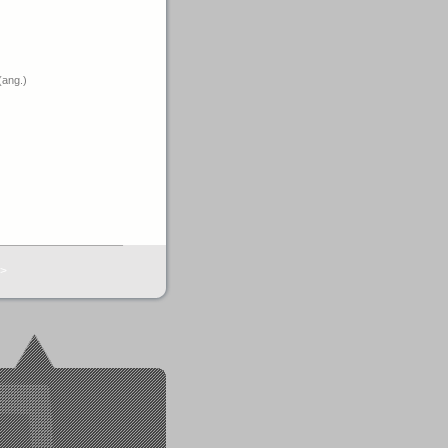
(ang.)
>