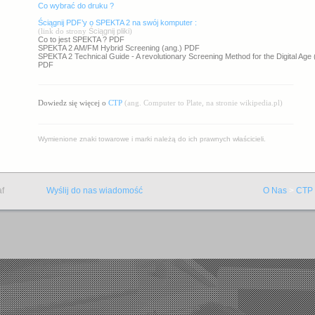
Co wybrać do druku ?
Ściągnij PDF’y o SPEKTA 2 na swój komputer :
(link do strony
Ściągnij pliki
)
Co to jest SPEKTA ? PDF
SPEKTA 2 AM/FM Hybrid Screening (ang.) PDF
SPEKTA 2 Technical Guide - A revolutionary Screening Method for the Digital Age 
PDF
Dowiedz się więcej o
CTP
(ang. Computer to Plate, na stronie wikipedia.pl)
Wymienione znaki towarowe i marki należą do ich prawnych właścicieli.
af
Wyślij do nas wiadomość
O Nas
>
CTP