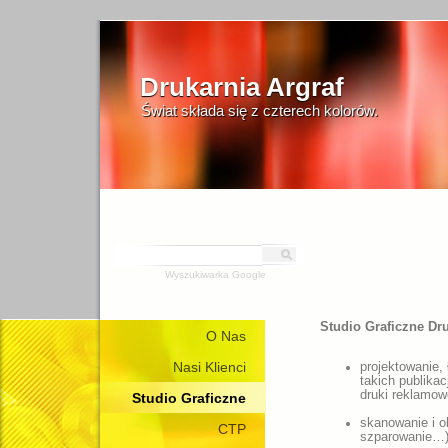
Drukarnia Argraf
Świat składa się z czterech kolorów.
Wyszukiwarka Google
Studio Graficzne Dru
O Nas
Nasi Klienci
projektowanie,
takich publikac
druki reklamow
Studio Graficzne
skanowanie i o
CTP
szparowanie…