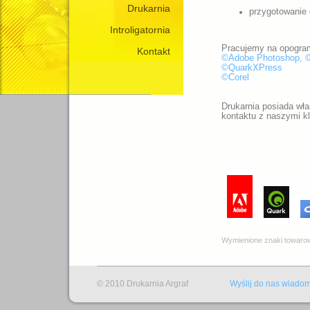
Drukarnia
przygotowanie 
Introligatornia
Pracujemy na opogra
Kontakt
©Adobe Photoshop, ©A
©QuarkXPress
©Corel
Drukarnia posiada wł
kontaktu z naszymi kl
Wymienione znaki towarowe
© 2010 Drukarnia Argraf
Wyślij do nas wiado